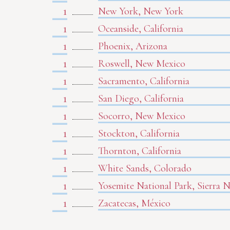
1
New York, New York
1
Oceanside, California
1
Phoenix, Arizona
1
Roswell, New Mexico
1
Sacramento, California
1
San Diego, California
1
Socorro, New Mexico
1
Stockton, California
1
Thornton, California
1
White Sands, Colorado
1
Yosemite National Park, Sierra N
1
Zacatecas, México