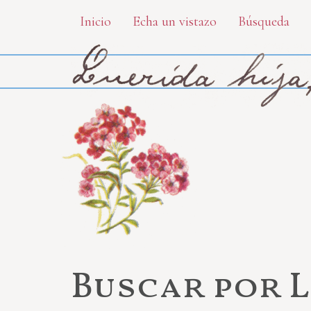
Skip
Inicio
Echa un vistazo
Búsqueda
to
main
content
Buscar por 