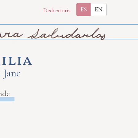
ES
EN
Dedicatoria
ilia
a Jane
nde