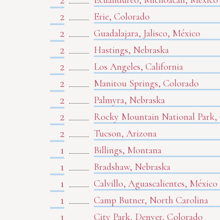
Ecuandureo, Michoacán, México
2
Erie, Colorado
2
Guadalajara, Jalisco, México
2
Hastings, Nebraska
2
Los Angeles, California
2
Manitou Springs, Colorado
2
Palmyra, Nebraska
2
Rocky Mountain National Park,
2
Tucson, Arizona
1
Billings, Montana
1
Bradshaw, Nebraska
1
Calvillo, Aguascalientes, México
1
Camp Butner, North Carolina
1
City Park, Denver, Colorado