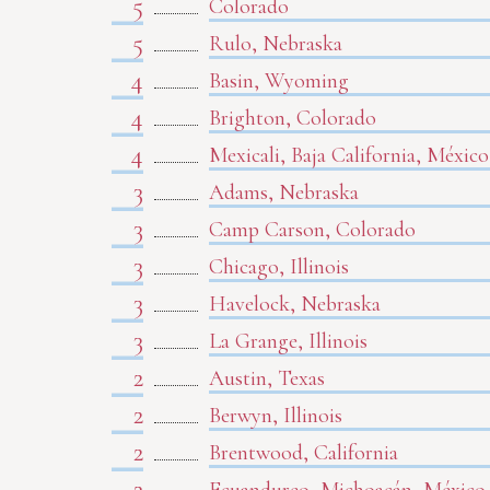
5
Colorado
5
Rulo, Nebraska
4
Basin, Wyoming
4
Brighton, Colorado
4
Mexicali, Baja California, México
3
Adams, Nebraska
3
Camp Carson, Colorado
3
Chicago, Illinois
3
Havelock, Nebraska
3
La Grange, Illinois
2
Austin, Texas
2
Berwyn, Illinois
2
Brentwood, California
2