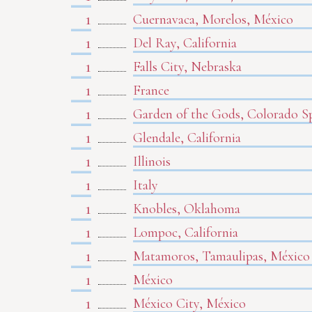
1
Cuernavaca, Morelos, México
1
Del Ray, California
1
Falls City, Nebraska
1
France
1
Garden of the Gods, Colorado S
1
Glendale, California
1
Illinois
1
Italy
1
Knobles, Oklahoma
1
Lompoc, California
1
Matamoros, Tamaulipas, México
1
México
1
México City, México