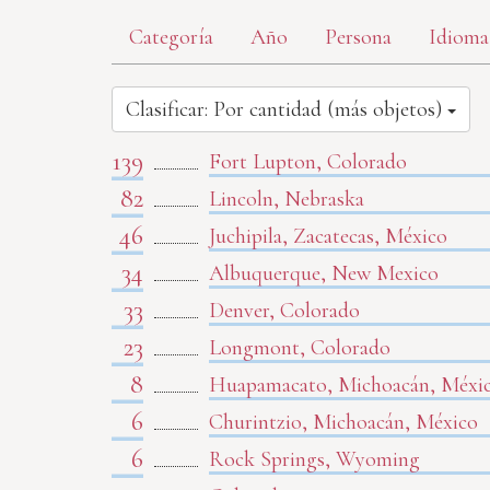
Categoría
Año
Persona
Idioma
Clasificar: Por cantidad (más objetos)
139
Fort Lupton, Colorado
82
Lincoln, Nebraska
46
Juchipila, Zacatecas, México
34
Albuquerque, New Mexico
33
Denver, Colorado
23
Longmont, Colorado
8
Huapamacato, Michoacán, Méxi
6
Churintzio, Michoacán, México
6
Rock Springs, Wyoming