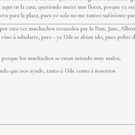
a aqui en la casa; queriendo meter mis flores, porque ya e
va para la plaza; pues yo sola no me tanteo sufísíente para
por esta vez muchachos recuerdos par la Pam, Jane, Albert 
 víno á saludarte, pero - ya Uds se abían ído; pues pobre d
; porque los muchachos se estan asíendo muy malos;
ndo que nos ayude, tanto á Uds. como á nosotros.