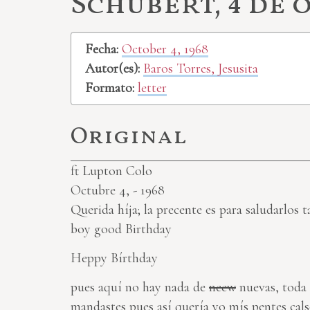
Schubert, 4 de 
Fecha:
October 4, 1968
Autor(es):
Baros Torres, Jesusita
Formato:
letter
Original
ft Lupton Colo
Octubre 4, - 1968
Querida híja; la precente es para
saludarlos
ta
boy good Birthday
Heppy Bírthday
pues aquí no hay nada de
neew
nuevas, toda 
mandastes pues así quería yo mís pentes
cal