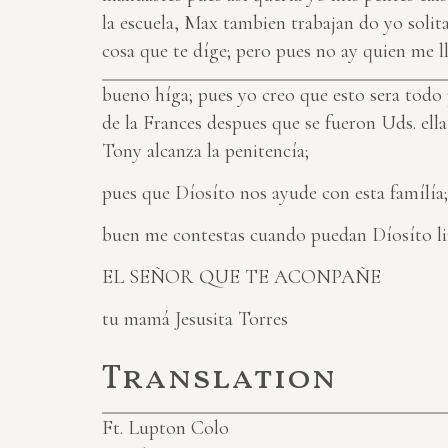
la escuela, Max tambien trabajan
do
yo solit
cosa que te díge; pero pues no ay quien me lle
bueno híga; pues yo creo que esto sera todo 
de la Frances despues que se fueron Uds. ella
Tony alcanza la penitencía;
pues que Díosíto nos ayude con esta famílía
buen me contestas cuando puedan Díosíto li
EL SEÑOR QUE TE ACONPAÑE
tu mamá Jesusita Torres
Translation
Ft. Lupton Colo