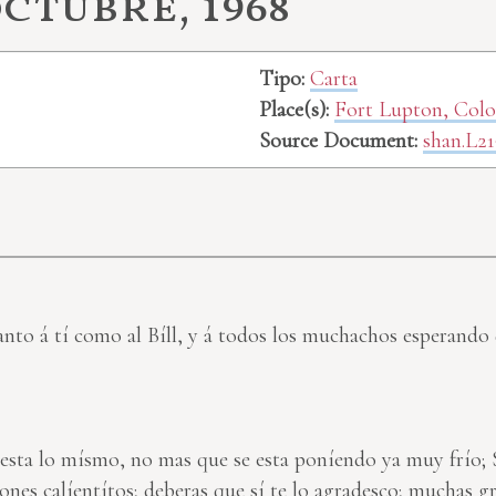
octubre, 1968
Tipo:
Carta
Place(s):
Fort Lupton, Col
Source Document:
shan.L21
nto á tí como al Bíll, y á todos los muchachos esperando q
esta lo mísmo, no mas que se esta poníendo ya muy frío; S
sones
calíentítos; deberas que sí te lo agradesco; muchas g