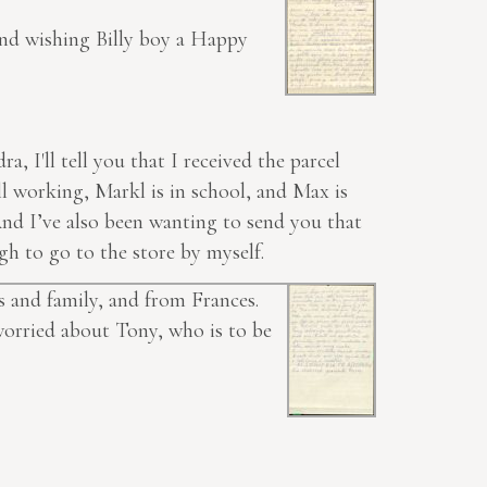
 and
wishing
Billy boy a Happy
a, I'll tell you that I received the parcel
ll working, Markl is in school, and Max is
And I’ve also been wanting to send you that
gh to go to the store by myself.
s and family, and from Frances.
 worried about Tony, who is to be