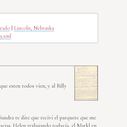
orado
|
Lincoln, Nebraska
9.xml
ue esten todos víen; y al Billy
andra te díre que recíví el parquete que me
racias. Helen trabajando todavía, el Markl en