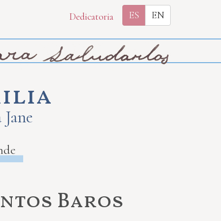
ES
EN
Dedicatoria
ilia
a Jane
nde
antos Baros