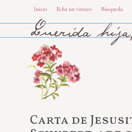
Skip
Inicio
Echa un vistazo
Búsqueda
to
main
content
Carta de Jesus