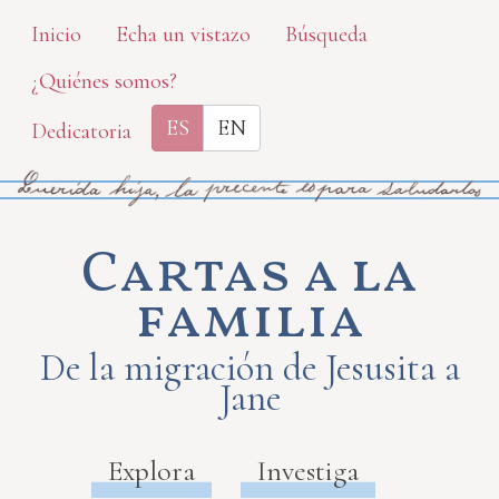
Skip
Inicio
Echa un vistazo
Búsqueda
to
¿Quiénes somos?
main
content
ES
EN
Dedicatoria
Cartas a la
familia
De la migración de Jesusita a
Jane
Explora
Investiga