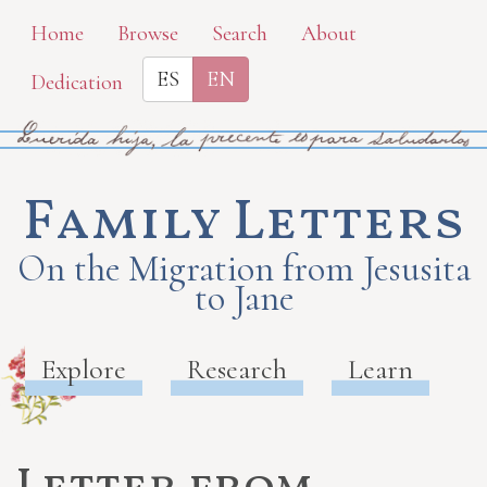
Skip
Home
Browse
Search
About
to
ES
EN
Dedication
main
content
Family Letters
On the Migration from Jesusita
to Jane
Explore
Research
Learn