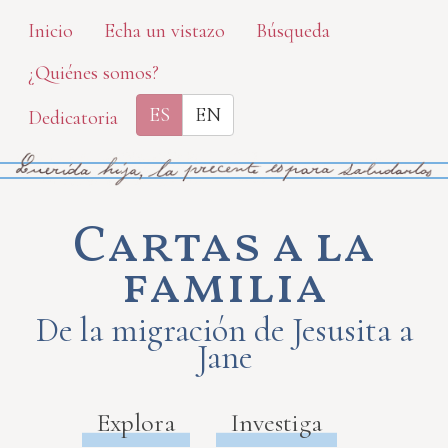
Skip
Inicio
Echa un vistazo
Búsqueda
to
¿Quiénes somos?
main
content
ES
EN
Dedicatoria
Cartas a la
familia
De la migración de Jesusita a
Jane
Explora
Investiga