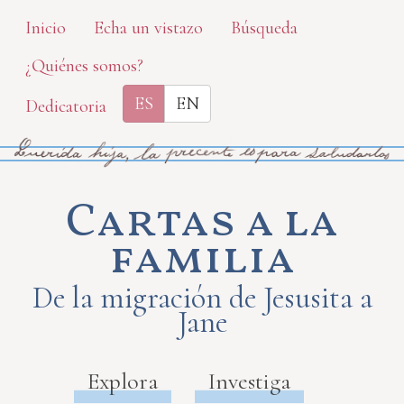
Skip
Inicio
Echa un vistazo
Búsqueda
to
¿Quiénes somos?
main
content
ES
EN
Dedicatoria
Cartas a la
familia
De la migración de Jesusita a
Jane
Explora
Investiga