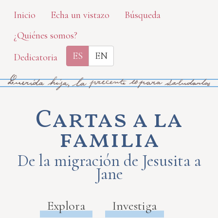
Skip
Inicio
Echa un vistazo
Búsqueda
to
¿Quiénes somos?
main
content
ES
EN
Dedicatoria
Cartas a la
familia
De la migración de Jesusita a
Jane
Explora
Investiga