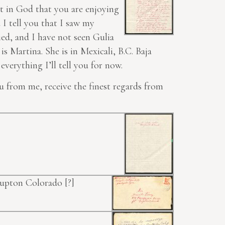
ust in God that you are enjoying
 I tell you that I saw my
ed, and I have not seen Gulia
 is Martina. She is in Mexicali, B.C.
Baja
verything I’ll tell you for now.
u
from me, receive the finest regards from
. Lupton Colorado
[?]