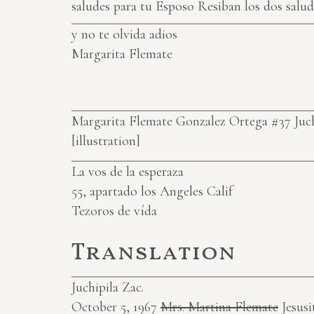
saludes para tu Esposo Resiban los dos salud
y no te olvida adios
Margarita Flemate
Margarita Flemate Gonzalez Ortega #37 Juch
[illustration]
La vos de la esperaza
55, apartado los Angeles Calif
Tezoros de vída
Translation
Juchipila Zac.
October 5, 1967
Mrs. Martina Flemate
Jesusi