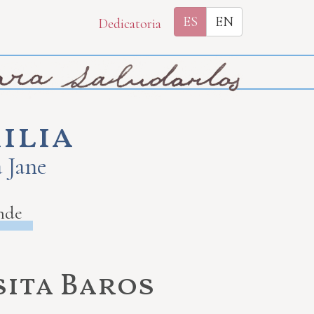
ES
EN
Dedicatoria
ilia
a Jane
nde
sita Baros