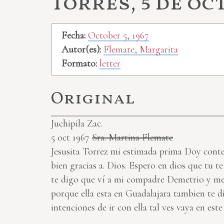
Torres, 5 de oct
Fecha:
October 5, 1967
Autor(es):
Flemate, Margarita
Formato:
letter
Original
Juchipila Zac.
5 oct 1967
Sra. Martina Flemate
Jesusita Torrez mi estimada prima Doy conte
bien gracias a. Dios. Espero en dios que tu 
te digo que ví a mi compadre Demetrio y me d
porque ella esta en Guadalajara tambien te 
intenciones de ir con ella tal ves vaya en es