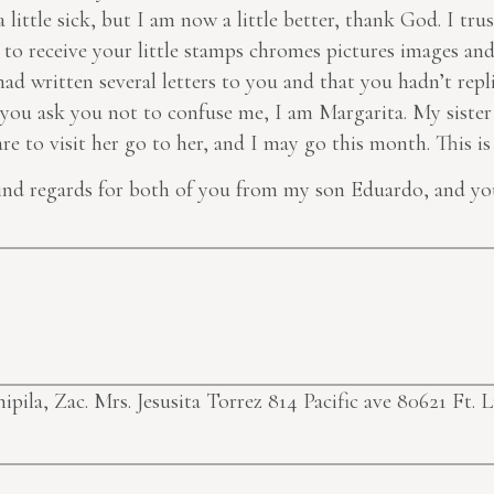
 little sick, but I am now a little better, thank God. I tr
 to receive your little stamps chromes pictures images and
 written several letters to you and that you hadn’t repli
ll you ask you not to confuse me, I am Margarita. My sister
 to visit her go to her, and I may go this month. This is e
ind regards for both of you from my son Eduardo, and
yo
ipila, Zac.
Mrs. Jesusita Torrez 814 Pacific ave 80621 Ft