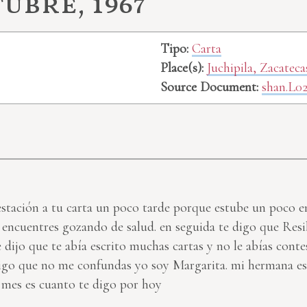
ubre, 1967
Tipo:
Carta
Place(s):
Juchipila, Zacatec
Source Document:
shan.L0
stación a tu carta un poco tarde porque estube un poco 
te encuentres gozando de salud. en seguida te digo que Res
ijo que te abía escrito muchas cartas y no le abías contes
digo que no me confundas yo soy Margarita. mi hermana es 
te mes es cuanto te digo por hoy