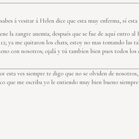
 sabes á vesitar á Helen dice que esta muy enferma, sí est
ene la zangre anemia; después que se fue de aquí entro al 
12; ya me quitaron los chats; estoy no mas tomando las tab
eno con nosotros; ojalá y tú tambíen bien pues todos los 
por esta ves siempre te digo que no se olviden de nosotro
desco que me escriba yo le entiendo muy bien bueno siempre