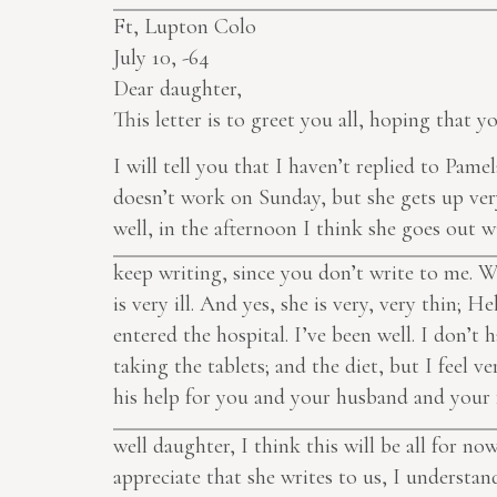
Ft, Lupton Colo
July 10, -64
Dear daughter,
This letter is to greet you all, hoping that yo
I will tell you that I haven’t replied to Pam
doesn’t work on Sunday, but she gets up very 
well, in the afternoon I think she goes out w
keep writing, since you don’t write to me. We
is very ill. And yes, she is very, very thin; H
entered the hospital. I’ve been well. I don’t
taking the tablets; and the diet, but I feel 
his help for you and your husband and your 
well daughter, I think this will be all for no
appreciate that she writes to us, I understa