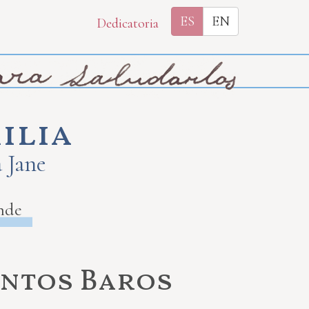
ES
EN
Dedicatoria
ilia
a Jane
nde
antos Baros