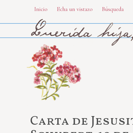
Skip
Inicio
Echa un vistazo
Búsqueda
to
main
content
Carta de Jesus