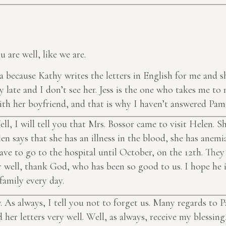
u are well, like we are.
ela because Kathy writes the letters in English for me and 
late and I don’t see her. Jess is the one who takes me to m
ith her boyfriend, and that is why I haven’t answered Pame
ll, I will tell you that Mrs. Bossor came to visit Helen. 
elen says that she has an illness in the blood, she has anemi
 have to go to the hospital until October, on the 12th. The
ver well, thank God, who has been so good to us. I hope he 
family every day.
w. As always, I tell you not to forget us. Many regards to Pa
nd
her letters
very well. Well, as always, receive my blessing