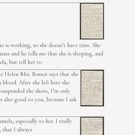
she is working, so she doesn’t have time. She
ass and he tells me that she is sleeping, and
la, but tell her to
She Helen Mrs. Bossor says that she
a blood. After she left here she
y suspended the shots, I’m only
is also good to you, because I ask
mela, especially to her. I trully
, that I always