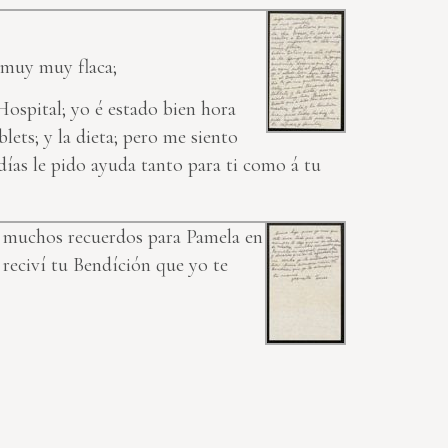
a muy muy flaca;
Hospital; yo é estado bien hora
lets; y la dieta; pero me siento
días le pido ayuda tanto para ti como á tu
s, muchos recuerdos para Pamela en
 reciví tu Bendíción que yo te