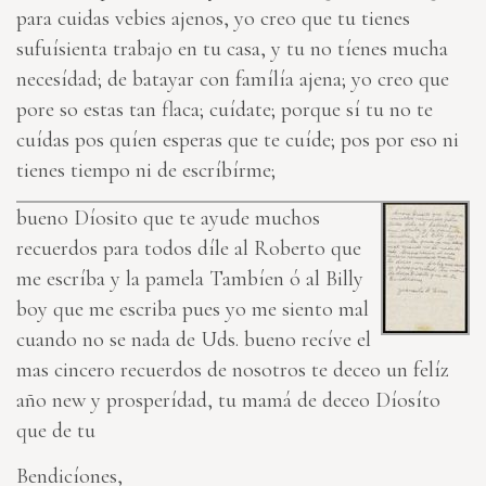
para cuidas vebies ajenos, yo creo que tu tienes
sufuísienta trabajo en tu casa, y tu no tíenes mucha
necesídad; de batayar con famílía ajena; yo creo que
pore so estas tan flaca; cuídate; porque sí tu no te
cuídas pos quíen esperas que te cuíde; pos por eso ni
tienes tiempo ni de escríbírme;
bueno Díosito que te ayude muchos
recuerdos para todos díle al Roberto que
me escríba y la pamela Tambíen ó al Billy
boy que me escriba pues yo me siento mal
cuando no se nada de Uds. bueno recíve el
mas cincero recuerdos de nosotros te deceo un felíz
año new y prosperídad, tu mamá de deceo Díosíto
que de tu
Bendicíones,