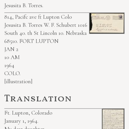
Jesusita B. Torres.
814, Pacifc ave ft Lupton Colo
Jesusita B. Torres
W. F. Schubert 1016
South 40. th St Lincoln 10. Nebraska
68510.
FORT LUPTON
JAN 2
10 AM
1964
COLO.
[illustration]
Translation
Ft. Lupton, Colorado
January 1, 1964.