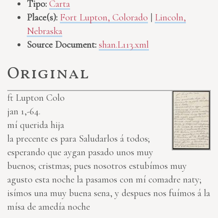
Tipo:
Carta
Place(s):
Fort Lupton, Colorado
|
Lincoln,
Nebraska
Source Document:
shan.L113.xml
Original
ft Lupton Colo
jan 1,-64.
mí querida hija
la precente es para Saludarlos á todos;
esperando que aygan pasado unos muy
buenos; cristmas; pues nosotros estubímos muy
agusto esta noche la pasamos con mí comadre naty;
isímos una muy buena sena, y despues nos fuímos á la
mísa de amedía noche