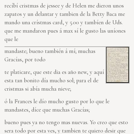
recíbí cristmas de jessee y de Helen me dieron unos
zapatos y un delantar y tambien de la Betty Baca me
mando una crístmas card, y 5.00 y tambíen de Uds.
que me mandaron pues á max sí le gusto las uníones
que le
mandaste; bueno también á mí; muchas
Gracías, por todo
te platicare, que este dia es año new, y aquí
esta tan boni
to
día mucho sol; para el de
cristmas si abía mucha nieve;
ó la Frances le dío mucho gusto por lo que le
mandastes, díce que muchas Gracías;
bueno pues ya no tengo mas nuevas. Yo creo que esto
sera todo por esta ves, y tambien te quiero desir que