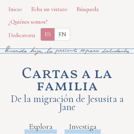
Skip
Inicio
Echa un vistazo
Búsqueda
to
¿Quiénes somos?
main
content
ES
EN
Dedicatoria
Cartas a la
familia
De la migración de Jesusita a
Jane
Explora
Investiga