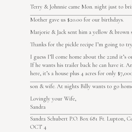
Terry & Johnnie came Mon. night just to bri
Mother gave us $20.00 for our birthdays.
Marjorie & Jack sent him a yellow & brown s
Thanks for the pickle recipe I’m going to tr
I guess I’ll come home about the 22nd it’s o
If he wants his trailer back he can have it. 
here, it’s a house plus 4 acres for only $7,00
son & wife. At nights Billy wants to go hom
Lovingly your Wife,
Sandra
Sandra Schubert P.O. Box 681 Ft. Lupton, 
OCT 4