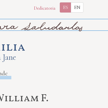
ES
EN
Dedicatoria
ilia
a Jane
nde
illiam F.