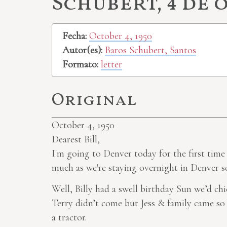
Schubert, 4 de 
Fecha:
October 4, 1950
Autor(es):
Baros Schubert, Santos
Formato:
letter
Original
October 4, 1950
Dearest Bill,
I'm going to Denver today for the first time 
much as we're staying overnight in Denver so
Well, Billy had a swell birthday
Sun
we’d chi
Terry didn’t come but Jess & family came so 
a tractor.