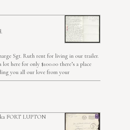
d.
rge Sgt. Ruth rent for living in our trailer.
 lot here for only $100.00 there’s a place
ending you all our love from your
ska
FORT LUPTON