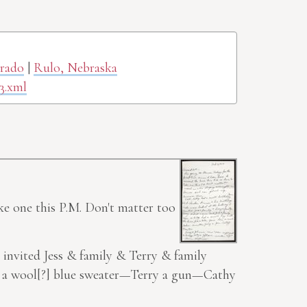
orado
|
Rulo, Nebraska
3.xml
ake one this P.M. Don't matter too
 invited Jess & family & Terry & family
m a
wool[?]
blue sweater—Terry a gun—Cathy