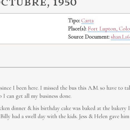
octubre, 1950
Tipo:
Carta
Place(s):
Fort Lupton, Col
Source Document:
shan.L16
since I been here. I missed the bus this A.M. so have to t
 I can get all my business done.
cken dinner & his birthday cake was baked at the bakery I
Billy had a swell day with the kids. Jess & Helen gave hi