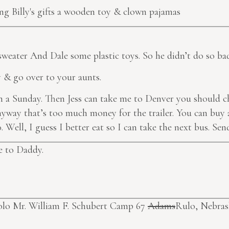
ng Billy's gifts a wooden toy & clown pajamas
weater And Dale some plastic toys. So he didn’t do so ba
y & go over to your aunts.
n a Sunday. Then Jess can take me to Denver you should cha
Anyway that’s too much money for the trailer. You can buy a
0. Well, I guess I better eat so I can take the next bus. S
e to Daddy.
Colo
Mr. William F. Schubert Camp 67
Adams
Rulo, Nebra