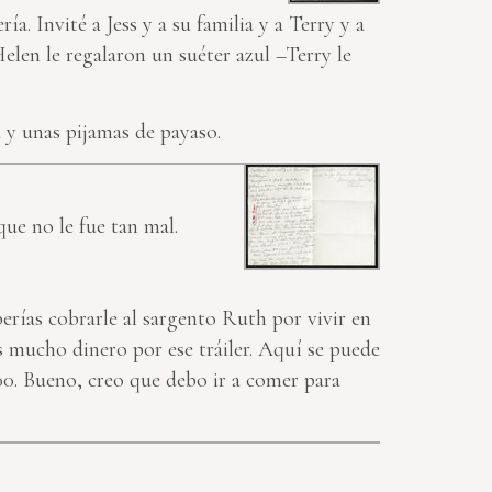
. Invité a Jess y a su familia y a Terry y a
 Helen le regalaron un suéter azul –Terry le
a y unas pijamas de payaso.
que no le fue tan mal.
erías cobrarle al sargento Ruth por vivir en
s mucho dinero por ese tráiler. Aquí se puede
00. Bueno, creo que debo ir a comer para