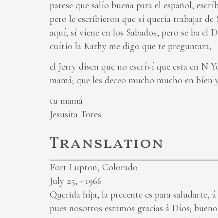
parese que salío buena para el español, escrí
pero le escribíeron que sí quería trabajar d
aquí; sí víene en los Sabados, pero se ba el
cuítío la Kathy me digo que te preguntara;
el Jerry dísen que no escríví que esta en N Y
mamá; que les deceo mucho mucho en bíen y 
tu mamá
Jesusita Tores
Translation
Fort Lupton, Colorado
July 25, - 1966
Querida híja, la precente es para saludarte,
pues nosotros estamos gracias á Díos; bueno 