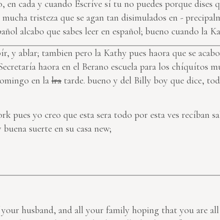
 en cada y cuando Escríve sí tu no puedes porque dises q
 mucha tristeza que se agan tan disimulados en - precipal
añol alcabo que sabes leer en español; bueno cuando la Kat
bír, y ablar; tambien pero la Kathy pues haora que se acab
e Secretaría haora en el Berano escuela para los chíquítos
 Domingo en la
lra
tarde. bueno y del Billy boy que dice, toda
ork pues yo creo que esta sera todo por esta ves recíban sa
buena suerte en su casa new;
f your husband, and all your family hoping that you are al