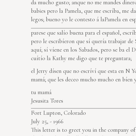
da mucho gusto; anque no me mandes dinero,
babies pero la Pamela, que me escríba, me da
legos; bueno yo le contesto á laPamela en esp
parese que salío buena para el español, escrí
pero le escribíeron que sí quería trabajar d
aquí; sí víene en los Sabados, pero se ba el
cuítío la Kathy me digo que te preguntara;
el Jerry dísen que no escríví que esta en N Y
mamá; que les deceo mucho mucho en bíen y 
tu mamá
Jesusita Tores
Fort Lupton, Colorado
July 25, - 1966
This letter is to greet you in the company o