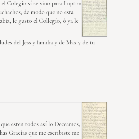
o el Colegío sí se vino para Lupton
 muchachos; de modo que no esta
bia, le gusto el Collegío, ó ya le
ludes del Jess y familia y de Max y de tu
o que esten todos así lo Deceamos,
chas Gracías que me escríbíste me