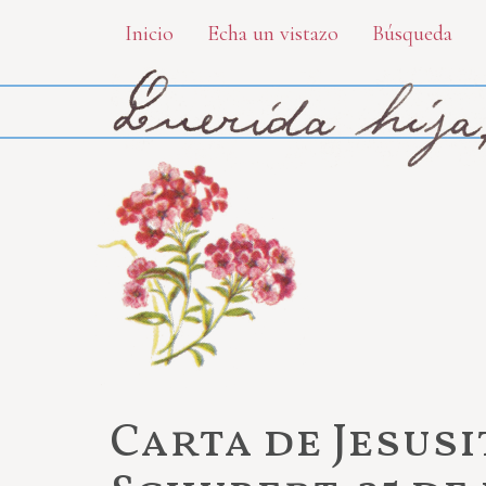
Skip
Inicio
Echa un vistazo
Búsqueda
to
main
content
Carta de Jesus