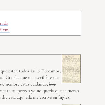
orado
8.xml
o que esten todos así lo Deceamos,
has Gracías que me escríbíste me
ue siempre estas cuidando;
bay
lmente tu; porezo yo no queria que se fueran
thy esta aqui ella me escrive en ínglez;