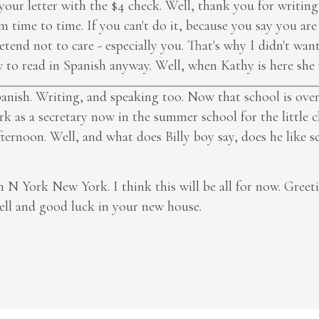
 your letter with the $4 check. Well, thank you for writing 
 time to time. If you can't do it, because you say you are
tend not to care - especially you. That's why I didn't want 
to read in Spanish anyway. Well, when Kathy is here she w
Spanish. Writing, and speaking too. Now that school is ov
k as a secretary now in the summer school for the little ch
ernoon. Well, and what does Billy boy say, does he like s
 in N York New York. I think this will be all for now. Gre
well and good luck in your new house.