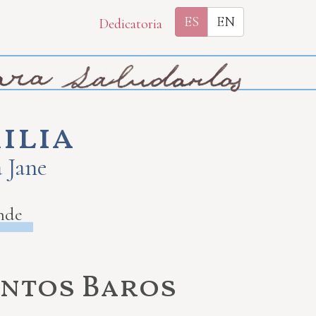
ES
EN
Dedicatoria
ilia
a Jane
nde
antos Baros