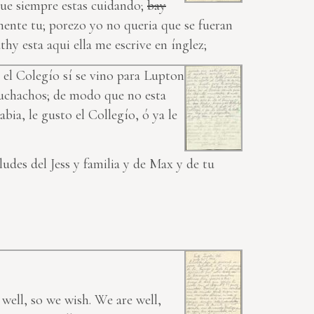
ue siempre estas cuidando;
bay
mente tu; porezo yo no queria que se fueran
hy esta aqui ella me escrive en ínglez;
o el Colegío sí se vino para Lupton
 muchachos; de modo que no esta
bia, le gusto el Collegío, ó ya le
ludes del Jess y familia y de Max y de tu
l
well
, so we wish. We are well,