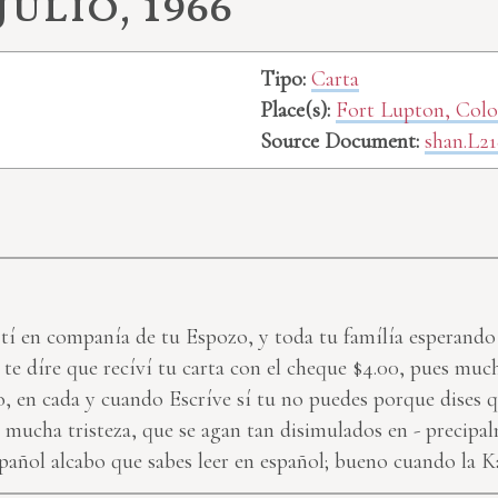
julio, 1966
Tipo:
Carta
Place(s):
Fort Lupton, Col
Source Document:
shan.L21
 á tí en companía de tu Espozo, y toda tu famílía esperand
te díre que recíví tu carta con el cheque $4.00, pues muc
 en cada y cuando Escríve sí tu no puedes porque dises q
 mucha tristeza, que se agan tan disimulados en - precipa
pañol alcabo que sabes leer en español; bueno cuando la Ka