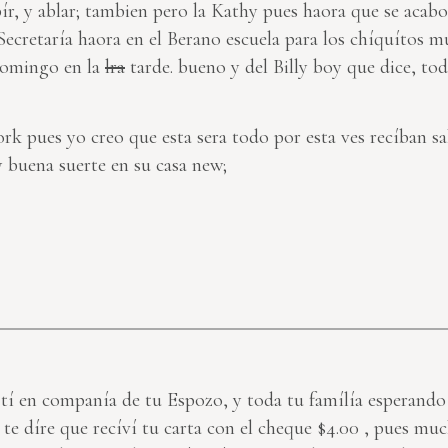
bír, y ablar; tambien pero la Kathy pues haora que se acab
e Secretaría haora en el Berano escuela para los chíquítos
 Domingo en la
lra
tarde. bueno y del Billy boy que dice, toda
ork pues yo creo que esta sera todo por esta ves recíban sa
buena suerte en su casa new;
 á tí en companía de tu Espozo, y toda tu famílía esperand
te díre que recíví tu carta con el cheque $4.00 , pues mu