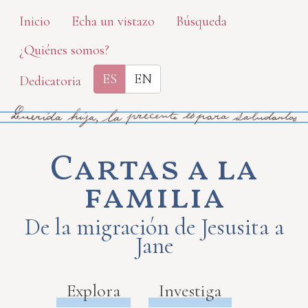
Skip
Inicio
Echa un vistazo
Búsqueda
to
¿Quiénes somos?
main
content
ES
EN
Dedicatoria
Cartas a la
familia
De la migración de Jesusita a
Jane
Explora
Investiga