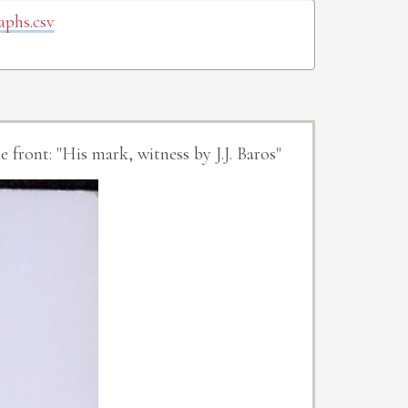
aphs.csv
 front: "His mark, witness by J.J. Baros"