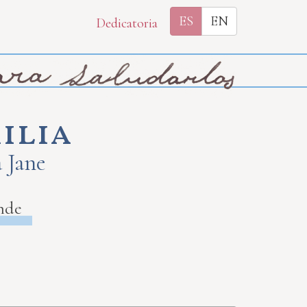
ES
EN
Dedicatoria
ilia
a Jane
nde