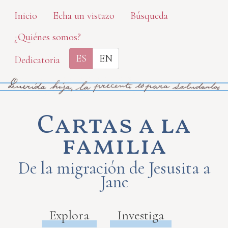
Skip
Inicio
Echa un vistazo
Búsqueda
to
¿Quiénes somos?
main
content
ES
EN
Dedicatoria
Cartas a la
familia
De la migración de Jesusita a
Jane
Explora
Investiga