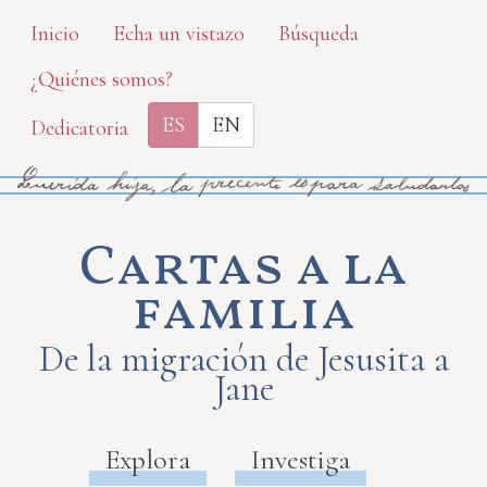
Skip
Inicio
Echa un vistazo
Búsqueda
to
¿Quiénes somos?
main
content
ES
EN
Dedicatoria
Cartas a la
familia
De la migración de Jesusita a
Jane
Explora
Investiga