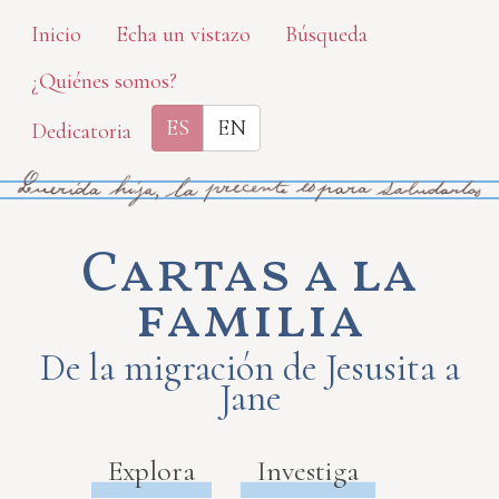
Skip
Inicio
Echa un vistazo
Búsqueda
to
¿Quiénes somos?
main
content
ES
EN
Dedicatoria
Cartas a la
familia
De la migración de Jesusita a
Jane
Explora
Investiga