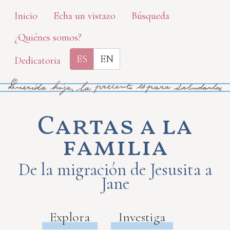
Skip
Inicio
Echa un vistazo
Búsqueda
to
¿Quiénes somos?
main
content
ES
EN
Dedicatoria
Cartas a la
familia
De la migración de Jesusita a
Jane
Explora
Investiga