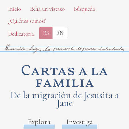
Skip
Inicio
Echa un vistazo
Búsqueda
to
¿Quiénes somos?
main
content
ES
EN
Dedicatoria
Cartas a la
familia
De la migración de Jesusita a
Jane
Explora
Investiga