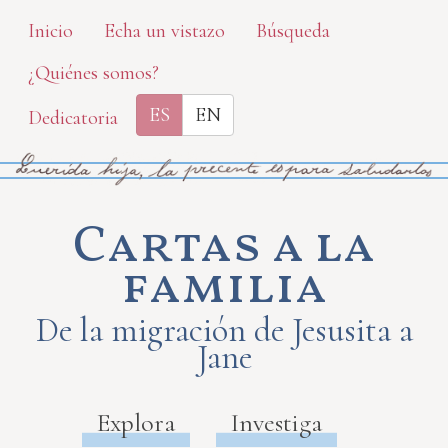
Skip
Inicio
Echa un vistazo
Búsqueda
to
¿Quiénes somos?
main
content
ES
EN
Dedicatoria
Cartas a la
familia
De la migración de Jesusita a
Jane
Explora
Investiga