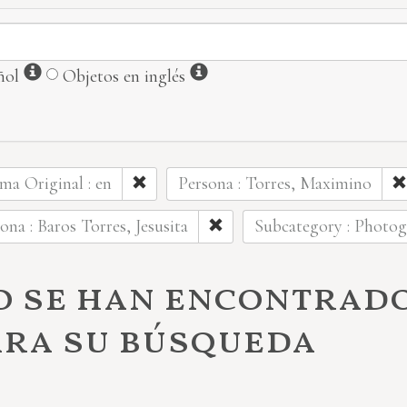
Información
Información
ñol
Objetos en inglés
ma Original : en
Persona : Torres, Maximino
ona : Baros Torres, Jesusita
Subcategory : Photo
o se han encontrad
ara su búsqueda