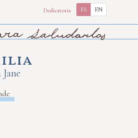
ES
EN
Dedicatoria
ilia
a Jane
nde