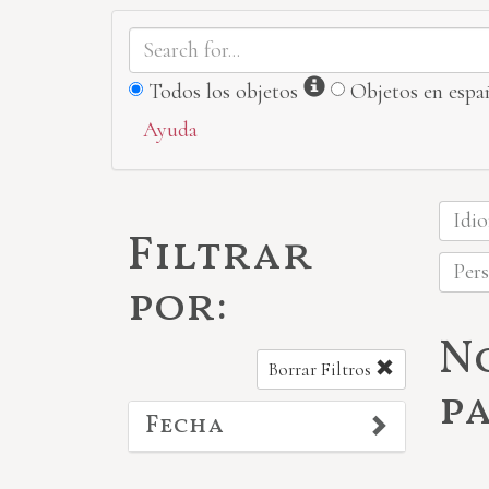
Información
Todos los objetos
Objetos en espa
Ayuda
Idio
Filtrar
Pers
por:
N
Borrar Filtros
p
Fecha