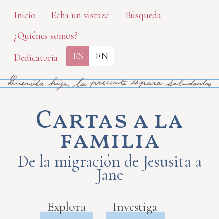
Skip
Inicio
Echa un vistazo
Búsqueda
to
¿Quiénes somos?
main
content
ES
EN
Dedicatoria
Cartas a la
familia
De la migración de Jesusita a
Jane
Explora
Investiga