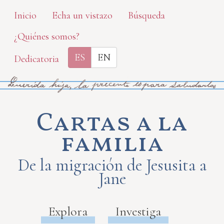
Skip
Inicio
Echa un vistazo
Búsqueda
to
¿Quiénes somos?
main
content
ES
EN
Dedicatoria
Cartas a la
familia
De la migración de Jesusita a
Jane
Explora
Investiga