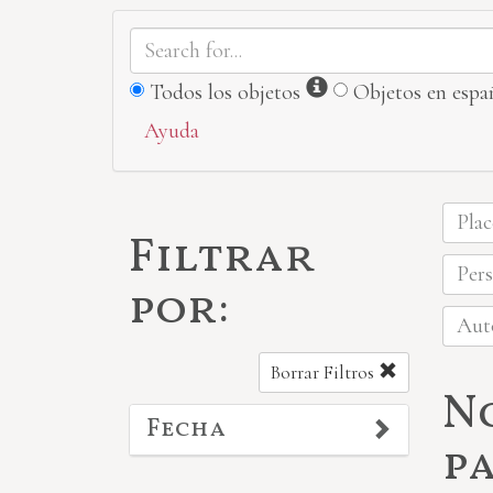
Información
Todos los objetos
Objetos en espa
Ayuda
Plac
Filtrar
Pers
por:
Auto
Borrar Filtros
N
Fecha
p