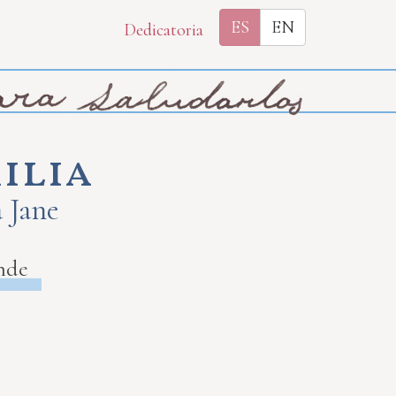
ES
EN
Dedicatoria
ilia
a Jane
nde