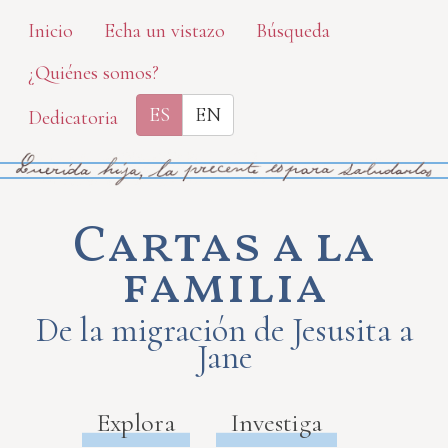
Skip
Inicio
Echa un vistazo
Búsqueda
to
¿Quiénes somos?
main
content
ES
EN
Dedicatoria
Cartas a la
familia
De la migración de Jesusita a
Jane
Explora
Investiga