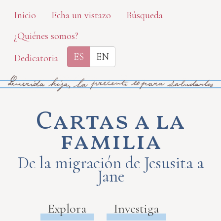
Skip
Inicio
Echa un vistazo
Búsqueda
to
¿Quiénes somos?
main
content
ES
EN
Dedicatoria
Cartas a la
familia
De la migración de Jesusita a
Jane
Explora
Investiga