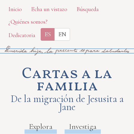
Skip
Inicio
Echa un vistazo
Búsqueda
to
¿Quiénes somos?
main
content
ES
EN
Dedicatoria
Cartas a la
familia
De la migración de Jesusita a
Jane
Explora
Investiga