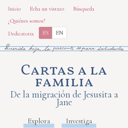
Skip
Inicio
Echa un vistazo
Búsqueda
to
¿Quiénes somos?
main
content
ES
EN
Dedicatoria
Cartas a la
familia
De la migración de Jesusita a
Jane
Explora
Investiga