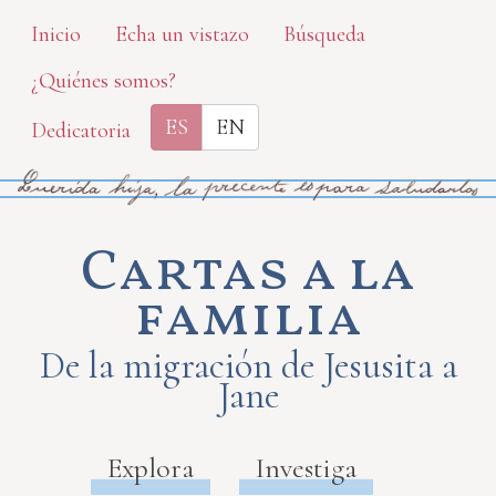
Skip
Inicio
Echa un vistazo
Búsqueda
to
¿Quiénes somos?
main
content
ES
EN
Dedicatoria
Cartas a la
familia
De la migración de Jesusita a
Jane
Explora
Investiga