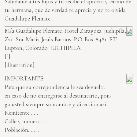
Saludame a tus hijos y tu recibe el aprecio y cariño de
tu hermana, que de verdad te aprecia y no te olvida.
Guadalupe Flemate
M/a Guadalupe Flemate. Hotel Zaragoza. Juchipila,
Zac.
Sra. María Jesús Barrios. P.O. Box #481. F.T.
Lupton, Colorado.
JUCHIPILA
[?]
[illustration]
IMPORTANTE:
Para que su correpondencia le sea devuelta
en caso de no entregarse al destinatario, pon-
ga usted siempre su nombre y dirección así:
Remitente……
Calle y número…..
Población………