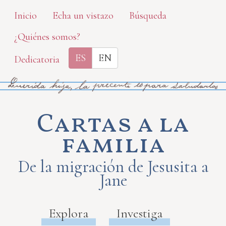
Skip
Inicio
Echa un vistazo
Búsqueda
to
¿Quiénes somos?
main
content
ES
EN
Dedicatoria
Cartas a la
familia
De la migración de Jesusita a
Jane
Explora
Investiga