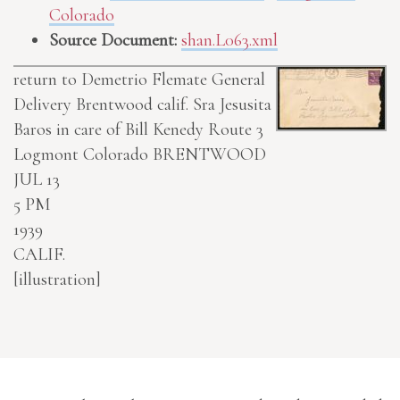
Colorado
Source Document:
shan.L063.xml
return to Demetrio Flemate General
Delivery Brentwood calif.
Sra Jesusita
Baros in care of Bill Kenedy Route 3
Logmont Colorado
BRENTWOOD
JUL 13
5 PM
1939
CALIF.
[illustration]