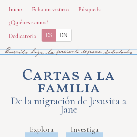
Skip
Inicio
Echa un vistazo
Búsqueda
to
¿Quiénes somos?
main
content
ES
EN
Dedicatoria
Cartas a la
familia
De la migración de Jesusita a
Jane
Explora
Investiga