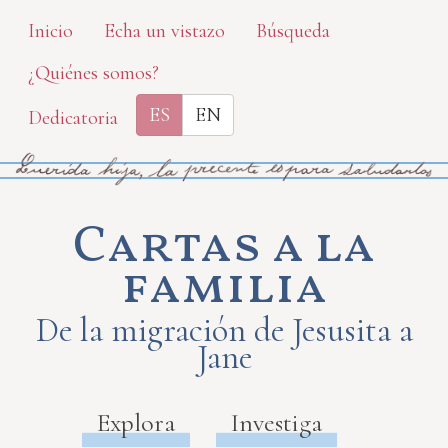
Skip
Inicio
Echa un vistazo
Búsqueda
to
¿Quiénes somos?
main
content
ES
EN
Dedicatoria
Cartas a la
familia
De la migración de Jesusita a
Jane
Explora
Investiga