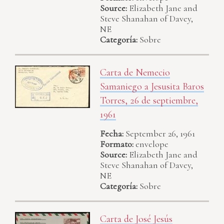
Source:
Elizabeth Jane and
Steve Shanahan of Davey,
NE
Categoría:
Sobre
Carta de Nemecio
Samaniego a Jesusita Baros
Torres, 26 de septiembre,
1961
Fecha:
September 26, 1961
Formato:
envelope
Source:
Elizabeth Jane and
Steve Shanahan of Davey,
NE
Categoría:
Sobre
Carta de José Jesús