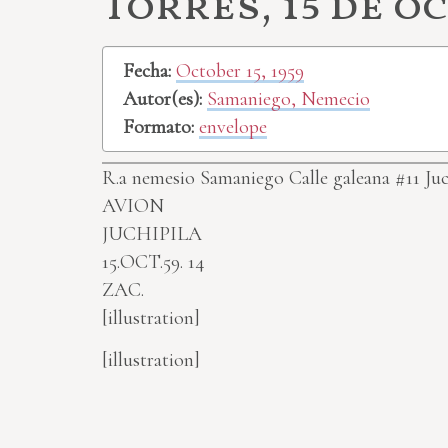
Torres, 15 de oc
Fecha:
October 15, 1959
Autor(es):
Samaniego, Nemecio
Formato:
envelope
R.a nemesio Samaniego Calle galeana #11 Juc
AVION
JUCHIPILA
15.OCT.59. 14
ZAC.
[illustration]
[illustration]