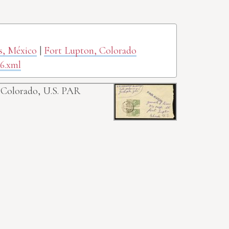
as, México
|
Fort Lupton, Colorado
6.xml
n. Colorado, U.S.
PAR