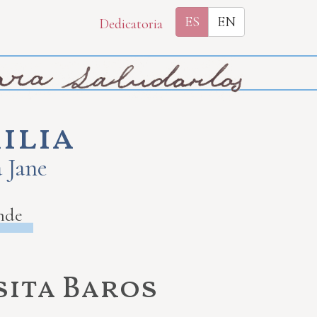
ES
EN
Dedicatoria
ilia
a Jane
nde
sita Baros