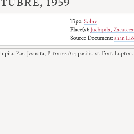
tubre, 1959
Tipo:
Sobre
Place(s):
Juchipila, Zacatec
Source Document:
shan.L18
hipila, Zac.
Jesusita, B. torres 814 pacific. st. Fort. Lupto