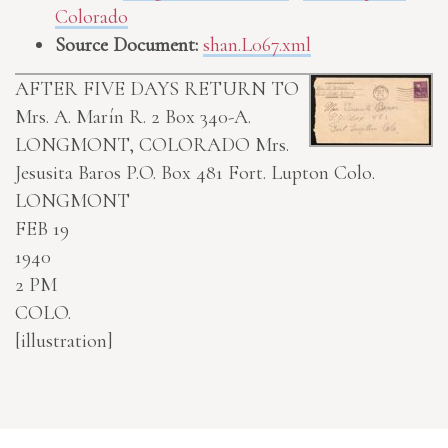
Colorado
Source Document:
shan.L067.xml
AFTER FIVE DAYS RETURN TO
Mrs. A. Marín R. 2 Box 340-A.
LONGMONT, COLORADO
Mrs.
Jesusita Baros P.O. Box 481 Fort. Lupton Colo.
LONGMONT
FEB 19
1940
2 PM
COLO.
[illustration]