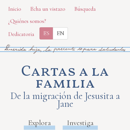
Skip
Inicio
Echa un vistazo
Búsqueda
to
¿Quiénes somos?
main
content
ES
EN
Dedicatoria
Cartas a la
familia
De la migración de Jesusita a
Jane
Explora
Investiga