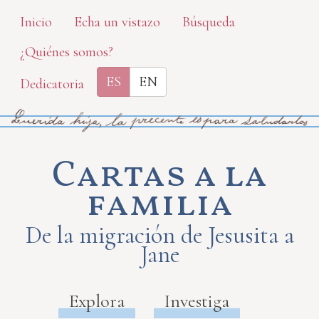
Skip
Inicio
Echa un vistazo
Búsqueda
to
¿Quiénes somos?
main
content
ES
EN
Dedicatoria
Cartas a la
familia
De la migración de Jesusita a
Jane
Explora
Investiga