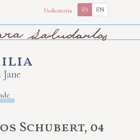
ES
EN
Dedicatoria
ilia
a Jane
nde
os Schubert, 04