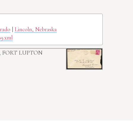
orado
|
Lincoln, Nebraska
99.xml
;
FORT LUPTON