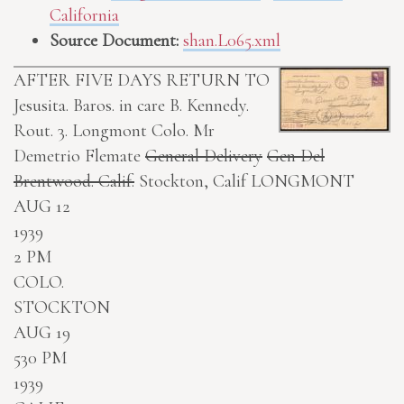
California
Source Document:
shan.L065.xml
AFTER FIVE DAYS RETURN TO
Jesusita. Baros. in care B. Kennedy.
Rout. 3. Longmont Colo.
Mr
Demetrio Flemate
General Delivery
Gen Del
Brentwood. Calif.
Stockton, Calif
LONGMONT
AUG 12
1939
2 PM
COLO.
STOCKTON
AUG 19
530 PM
1939