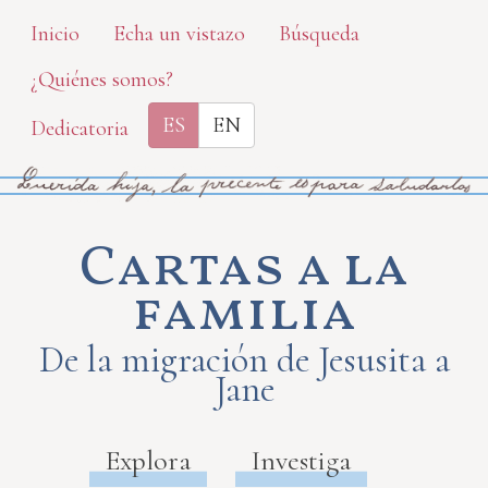
Skip
Inicio
Echa un vistazo
Búsqueda
to
¿Quiénes somos?
main
content
ES
EN
Dedicatoria
Cartas a la
familia
De la migración de Jesusita a
Jane
Explora
Investiga