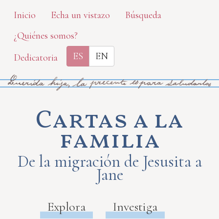
Skip
Inicio
Echa un vistazo
Búsqueda
to
¿Quiénes somos?
main
content
ES
EN
Dedicatoria
Cartas a la
familia
De la migración de Jesusita a
Jane
Explora
Investiga