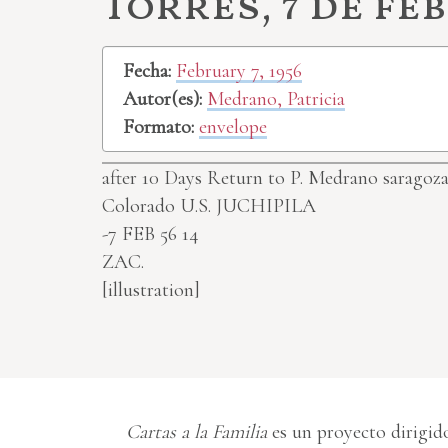
Torres, 7 de feb
Fecha:
February 7, 1956
Autor(es):
Medrano, Patricia
Formato:
envelope
after 10 Days Return to P. Medrano saragoza
Colorado U.S.
JUCHIPILA
-7 FEB 56 14
ZAC.
[illustration]
Cartas a la Familia
es un proyecto dirigido