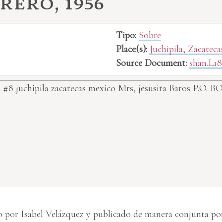
rero, 1956
Tipo:
Sobre
Place(s):
Juchipila, Zacatec
Source Document:
shan.L18
 #8 juchipila zacatecas mexico
Mrs, jesusita Baros P.O. B
 por Isabel Velázquez y publicado de manera conjunta por 