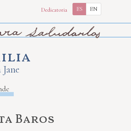
ES
EN
Dedicatoria
ilia
a Jane
nde
ita Baros