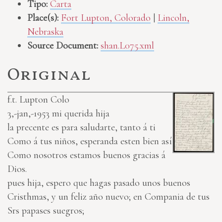
Tipo:
Carta
Place(s):
Fort Lupton, Colorado
|
Lincoln,
Nebraska
Source Document:
shan.L075.xml
Original
f.t. Lupton Colo
3,-jan,-1953
mi querida hija
la precente es para saludarte, tanto á ti
Como á tus niños, esperanda esten bien así
Como nosotros estamos buenos gracias á
Dios.
pues hija, espero que hagas pasado unos buenos
Cristhmas, y un feliz año nuevo; en Compania de tus
Srs papases suegros;