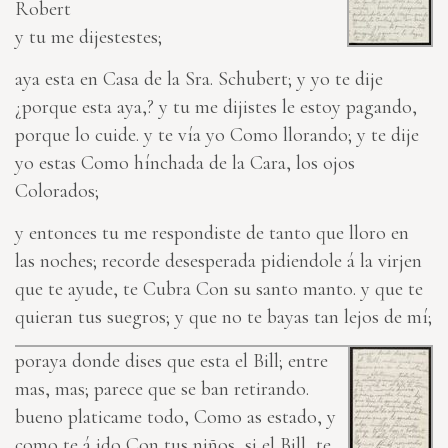
Robert
y tu me dijestestes;
aya esta en Casa de la Sra. Schubert; y yo te dije
¿porque esta aya,? y tu me dijistes le estoy pagando,
porque lo cuide. y te vía yo Como llorando; y te dije
yo estas Como hínchada de la Cara, los ojos
Colorados;
y entonces tu me respondiste de tanto que lloro en
las noches; recorde desesperada pidiendole á la virjen
que te ayude, te Cubra Con su santo manto. y que te
quieran tus suegros; y que no te bayas tan lejos de mí;
poraya donde dises que esta el Bill; entre
mas, mas; parece que se ban retirando.
bueno platicame todo, Como as estado, y
como te á ido Con tus niños, si el Bill, te