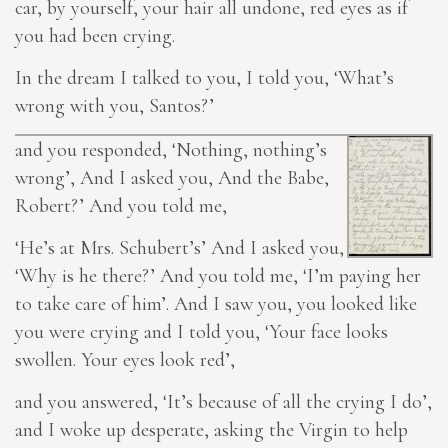
car, by yourself, your hair all undone, red eyes as if
you had been crying.
In the dream I talked to you, I told you, ‘What’s
wrong with you, Santos?’
and you responded, ‘Nothing, nothing’s
wrong’, And I asked you, And the Babe,
Robert?’ And you told me,
‘He’s at Mrs. Schubert’s’ And I asked you,
‘Why is he there?’ And you told me, ‘I’m paying her
to take care of him’. And I saw you, you looked like
you were crying and I told you, ‘Your face looks
swollen. Your eyes look red’,
and you answered, ‘It’s because of all the crying I do’,
and I woke up desperate, asking the Virgin to help