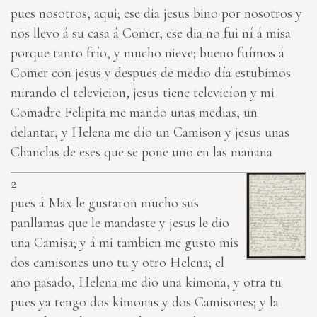
pues nosotros, aqui; ese dia jesus bino por nosotros y
nos llevo á su casa á Comer, ese dia no fui ní á misa
porque tanto frío, y mucho nieve; bueno fuímos á
Comer con jesus y despues de medio día estubimos
mirando el televicion, jesus tiene televicíon y mi
Comadre Felipita me mando unas medias, un
delantar, y Helena me dío un Camison y jesus unas
Chanclas de eses que se pone uno en las mañana
2
pues á Max le gustaron mucho sus
panllamas que le mandaste y jesus le dio
una Camisa; y á mi tambien me gusto mis
dos camisones uno tu y otro Helena; el
año pasado, Helena me dio una kimona, y otra tu
pues ya tengo dos kimonas y dos Camisones; y la