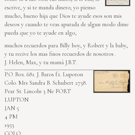
escrive, y si te manda dinero; yo pienso
mucho, bueno hija que Dios te ayude esos son mis
deseos y cuando te veas apurada de algun modo dime
pueda que yo te ayude en algo,
muchos recuerdos para Billy boy, y Robert y la baby,
y tu recive los mas finos recuerdos de nosotros .
J. Helen, Max, y tu mamá J.B.T.
P.O. Box. 681. J. Baros f.t. Lupoton
Colo.
Mrs Sandra B. Schubert 2738.
Pear St. Lincoln 3 Ne
FORT
LUPTON
JAN 5
4 PM
1953
COLO.