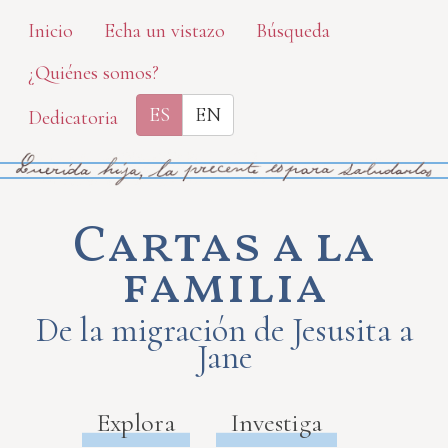
Skip
Inicio
Echa un vistazo
Búsqueda
to
¿Quiénes somos?
main
content
ES
EN
Dedicatoria
Cartas a la
familia
De la migración de Jesusita a
Jane
Explora
Investiga