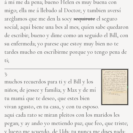
á mí me da pena; bueno Helen es muy buena con
migo; ella me á llebado al Doctor; y tambien aversí
areģlamos que me den la socy
sequirute
el seguro
socíal; aquí biene una bes al mes; quíen sabe quedaron
de escribir; bueno y dime como an seguido el Bill, con
su enfermeda; yo parese que estoy muy bien no te
tardes mucho en escríbirme porque yo tengo pena de
ti;
3.
muchos recuerdos para ti y el Bill y los
niños; de jessee y familia; y Max y de mí
tu mamá que te deseo, que estes bien
vivan agusto, en tu casa, y con tu esposo.
aqui cada rato se miran pleitos con los maridos les
pegan; y ay ando yo metiendo paz; que feo, que triste;
y luego me acuerdo, de Uds; tu nunca me dises nada;