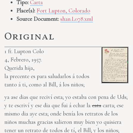
Tipo:
Carta
Place(s):
Fort Lupton, Colorado
Source Document:
shan.L078.xml
Original
1
ft. Lupton Colo
4, Febrero, 1957.
Querida hija,
la precente es para saludarlos á todos
tanto á ti, como al Bill, á los niños;
ya ase dias que reciví esta; yo estaba con pena de Uds;
y te escriví y ese dia que fui á echar la
cata
carta; ese
mismo dia aye esta; onde benía los retratos de los
niños muchas gracias salieron muy bien yo quisiera
tener un retrato de todos de tí, el Bill; y los niños;