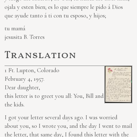
ojala y esten bien; es lo que siempre le pido á Dios
que ayude tanto
á ti
con tu esposo, y hijos;
tu mamá
jesusita B. Torres
Translation
1
Ft. Lupton, Colorado
February 4, 1957.
Dear daughter,
this letter is to greet you all: You, Bill and
the kids.
I got your letter several days ago. I was worried
about you, so I wrote you, and the day I went to mail
the letter, that same day, I found this
letter
with the