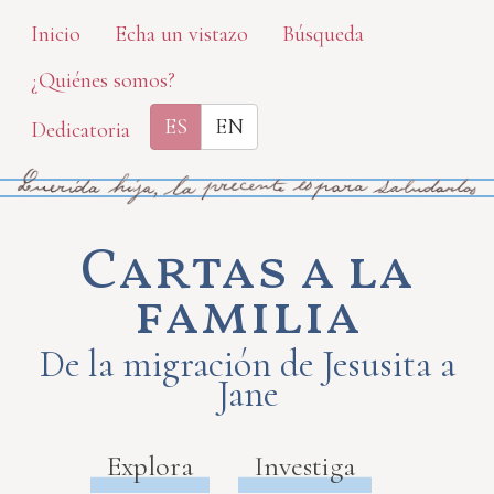
Skip
Inicio
Echa un vistazo
Búsqueda
to
¿Quiénes somos?
main
content
ES
EN
Dedicatoria
Cartas a la
familia
De la migración de Jesusita a
Jane
Explora
Investiga