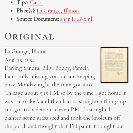
Tipo:
Carta
Place(s):
La Grange, Illinois
Source Document:
shan.L148.xml
Original
La Grange, Illinois
Aug. 25, 1954
Darling Sandra, Billy, Bobby, Pamela
I am really missing you but am keeping
busy. Monday night the train got into
Chicago about 9:15 P.M. so by the time I got home it
was ten o’clock and then had to straighten things up
and got to bed about eleven P.M.. Last night I
planted some grass seed and took the linoleum off
the porch and thought that I’ld paint it tonight but