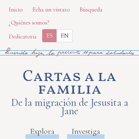
Skip
Inicio
Echa un vistazo
Búsqueda
to
¿Quiénes somos?
main
content
ES
EN
Dedicatoria
Cartas a la
familia
De la migración de Jesusita a
Jane
Explora
Investiga