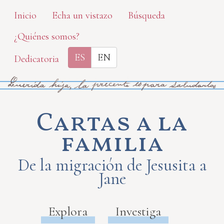
Skip
Inicio
Echa un vistazo
Búsqueda
to
¿Quiénes somos?
main
content
ES
EN
Dedicatoria
Cartas a la
familia
De la migración de Jesusita a
Jane
Explora
Investiga