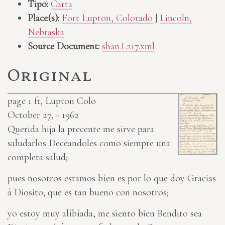
Tipo:
Carta
Place(s):
Fort Lupton, Colorado
|
Lincoln,
Nebraska
Source Document:
shan.L217.xml
Original
page 1
ft, Lupton Colo
October 27, - 1962
Querida hija la precente me sirve para
saludarlos Deceandoles como siempre una
completa salud;
pues nosotros estamos bíen es por lo que doy Gracias
á Diosito; que es tan bueno con nosotros;
yo estoy muy alíbíada, me siento bien Bendito sea