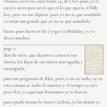
Diosito; recíví tu carta fecha 14, de Octo pues yo te
escríví antes para saver que es lo que quería el Billy
boy, pero no me díjístes. pues yo no se que mandarle
ya estan tan grande que yo no se que mandarle;
bueno pues haora se ba á yegar tu Brithday, yo te
deceo muchos
page 2.
dias de estos. que alcanses á conocer tus
ñíetos, los hijos de tus nietos seas aguela; y
tataraguela;
pues me preguntas de Max, pues ya no ay nada, oy en
esta semana se acabo la zanoria; y el tiempo ya esta
poco frio; ya aqui mis Rentantes ya se fueron.
pues queda nomas la Anita Cardoza, ya las demas ya