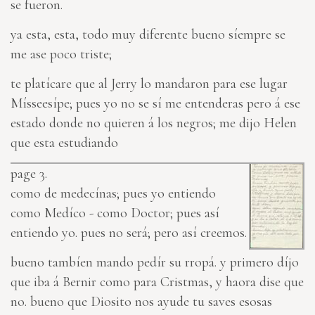
se fueron.
ya esta, esta, todo muy diferente bueno síempre se
me ase poco triste;
te platícare que al Jerry lo mandaron para ese lugar
Mísseesípe; pues yo no se sí me entenderas pero á ese
estado donde no quieren á los negros; me dijo Helen
que esta estudiando
page 3.
como de medecínas; pues yo entiendo
como Medíco - como Doctor; pues así
entiendo yo. pues no será; pero así creemos.
bueno tambíen mando pedír su rropá. y primero díjo
que iba á Bernir como para Cristmas, y haora dise que
no. bueno que Diosito nos ayude tu saves esosas