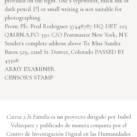
provided on the right. Use a typewriter, black ink or
dark pencil.
[?]
or small writing is not suitable for
photographing.
From: Pfc. Fred Rodriguez 37448787 HQ. DET. 223
Q.M.BN.A.P.O. 350. C/O Postmaster New York, N.Y.
Sender's complete address above
To: Miss Sandra
Baros 529, 22nd St. Denver, Colorado
PASSED BY
45508
ARMY EXAMINER
CENSOR'S STAMP
Cartas a la Familia
es un proyecto dirigido por Isabel
Velázquez y publicado de manera conjunta por el
Centro de Investigación Digital en las Humanidades