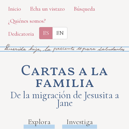
Skip
Inicio
Echa un vistazo
Búsqueda
to
¿Quiénes somos?
main
content
ES
EN
Dedicatoria
Cartas a la
familia
De la migración de Jesusita a
Jane
Explora
Investiga