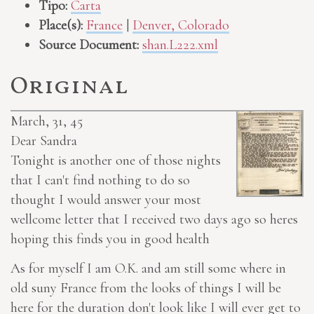
Tipo:
Carta
Place(s):
France
|
Denver, Colorado
Source Document:
shan.L222.xml
Original
March, 31, 45
Dear Sandra
Tonight is another one of those nights
that I can't find nothing to do so
thought I would answer your most
wellcome letter that I received two days ago so heres
hoping this finds you in good health
As for myself I am O.K. and am still some where in
old suny France from the looks of things I will be
here for the duration don't look like I will ever get to