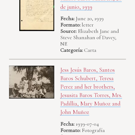
de junio, 1939
Fecha:
June 20, 1939
Formato:
letter
Source:
Elizabeth Jane and
Steve Shanahan of Davey,
NE
Categoría:
Carta
Jess Jesús Baros, Santos
Baros Schubert, Teresa
Perez and her brothers,
Jesusita Baros Torres, Mrs.
Padillia, Mary Muñoz and
John Muñoz
Fecha:
1939-07-04
Formato:
Fotografía