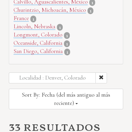
Calvillo, Aguascalientes, México
1
Churintzio, Michoacán, México
1
France
1
Lincoln, Nebraska
1
Longmont, Colorado
1
Oceanside, California
1
San Diego, California
1
Localidad : Denver, Colorado
Sort By: Fecha (del más antiguo al más
reciente)
33 resultados