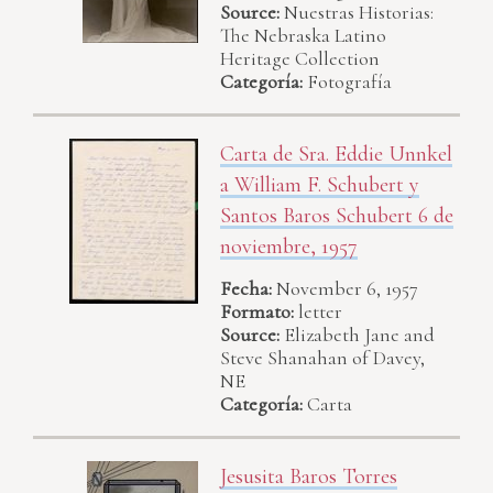
Source:
Nuestras Historias:
The Nebraska Latino
Heritage Collection
Categoría:
Fotografía
Carta de Sra. Eddie Unnkel
a William F. Schubert y
Santos Baros Schubert 6 de
noviembre, 1957
Fecha:
November 6, 1957
Formato:
letter
Source:
Elizabeth Jane and
Steve Shanahan of Davey,
NE
Categoría:
Carta
Jesusita Baros Torres