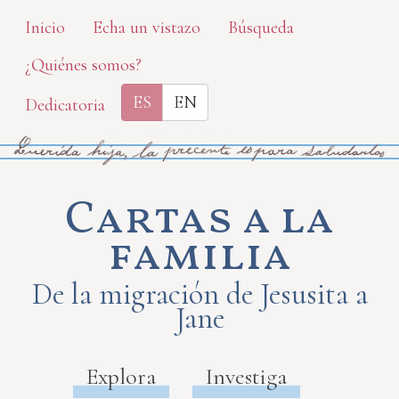
Skip
Inicio
Echa un vistazo
Búsqueda
to
¿Quiénes somos?
main
content
ES
EN
Dedicatoria
Cartas a la
familia
De la migración de Jesusita a
Jane
Explora
Investiga