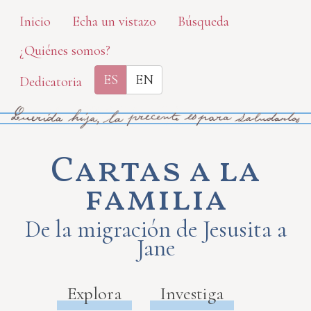
Skip
Inicio
Echa un vistazo
Búsqueda
to
¿Quiénes somos?
main
content
ES
EN
Dedicatoria
Cartas a la
familia
De la migración de Jesusita a
Jane
Explora
Investiga