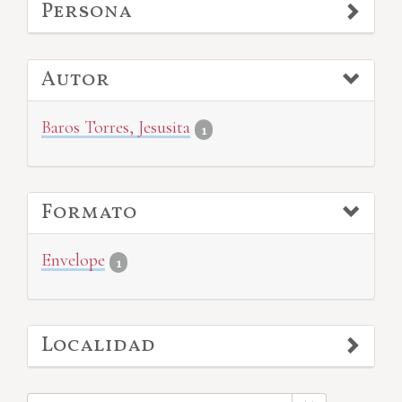
Persona
Autor
Baros Torres, Jesusita
1
Formato
Envelope
1
Localidad