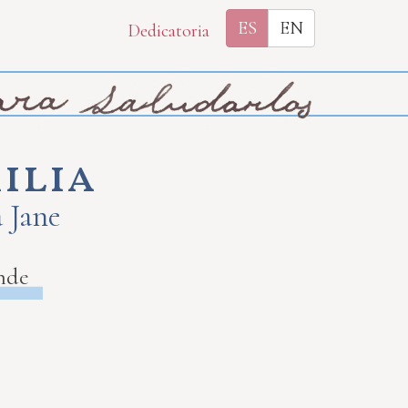
ES
EN
Dedicatoria
ilia
a Jane
nde