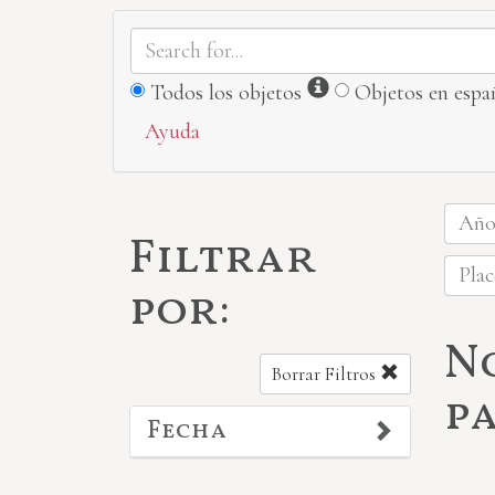
Información
Todos los objetos
Objetos en espa
Ayuda
Año 
Filtrar
Plac
por:
N
Borrar Filtros
p
Fecha