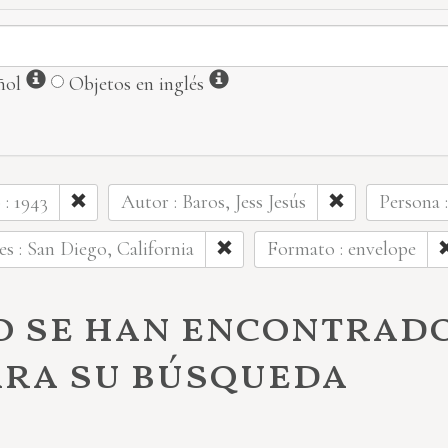
Información
Información
ñol
Objetos en inglés
: 1943
Autor : Baros, Jess Jesús
Persona :
es : San Diego, California
Formato : envelope
o se han encontrad
ara su búsqueda