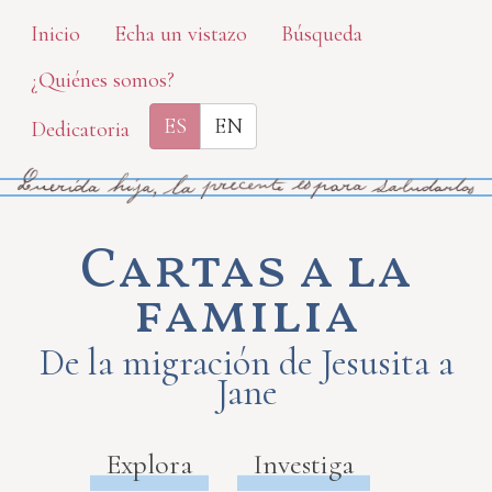
Skip
Inicio
Echa un vistazo
Búsqueda
to
¿Quiénes somos?
main
content
ES
EN
Dedicatoria
Cartas a la
familia
De la migración de Jesusita a
Jane
Explora
Investiga