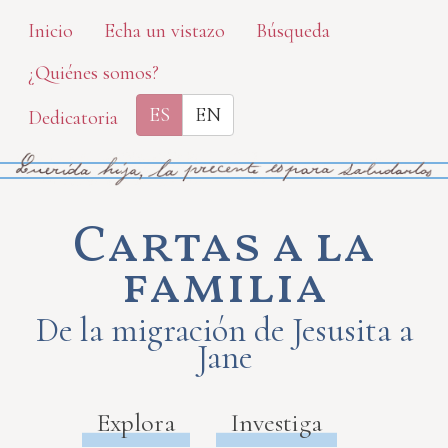
Skip
Inicio
Echa un vistazo
Búsqueda
to
¿Quiénes somos?
main
content
ES
EN
Dedicatoria
Cartas a la
familia
De la migración de Jesusita a
Jane
Explora
Investiga